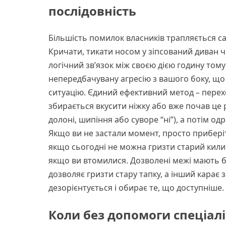
послідовність
Більшість помилок власників трапляється са
Кричати, тикати носом у зіпсований диван 
логічний зв’язок між своєю дією годину том
непередбачувану агресію з вашого боку, що
ситуацію. Єдиний ефективний метод – перех
збирається вкусити ніжку або вже почав це 
долоні, шипіння або суворе “ні”), а потім о
Якщо ви не застали момент, просто приберіт
якщо сьогодні не можна гризти старий килим
якщо ви втомилися. Дозволені межі мають бу
дозволяє гризти стару тапку, а інший карає 
дезорієнтується і обирає те, що доступніше.
Коли без допомоги спеціалі