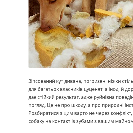
Зіпсований кут дивана, погризені ніжки стіл
для багатьох власників цуценят, а іноді й д
дає стійкий результат, адже руйнівна повед
погляд. Це не про шкоду, а про природні інс
Розбиратися з цим варто не через конфлікт,
собаку на контакт із зубами з вашим майном