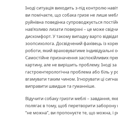
Іноді ситуація виходить з-під контролю нав
ви помічаєте, що собака гризе не лише меблі,
руйнівна поведінка супроводжується пості
нав’язливо лизати поверхні – це може свідч
дискомфорт. У такому випадку варто відвід
зоопсихолога. Досвідчений фахівець із коре
роботи, який враховуватиме індивідуальні ос
Самостійне призначення заспокійливих преп
картину, але не вирішить проблему. Іноді за
гастроентерологічна проблема або біль у р
вгамувати таким чином. Ігнорувати ці сигна
виправити швидше та гуманніше.
Відучити собаку гризти меблі – завдання, як
полягає в тому, щоб перетворити заборону н
“не можна”, ви пропонуєте те, що можна, і 