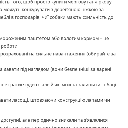
сть того, щоб просто купити чергову ганчіркову
сно можуть конкурувати з дерев’яною ніжкою за
 меблі в господарів, чиї собаки мають схильність до
замороженим паштетом або вологим кормом – це
 роботи;
, розраховані на сильне навантаження (обирайте за
на давати під наглядом (вони безпечніші за варені
ише гратися удвох, але й які можна залишити собаці
тавати ласощі, штовхаючи конструкцію лапами чи
 доступні, але періодично зникали та з’являлися
ір між нудним диваном і конгом із замороженим