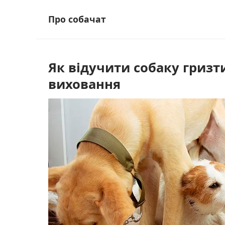
Skip
Про собачат
to
content
Як відучити собаку гризт
виховання