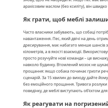
арахісовим маслом (без ксиліту), він швидко
Як грати, щоб меблі залиш
Часто власники забувають, що собаці потріб
навантаження. Пес, який двічі на день отри
дресирування, має набагато менше шансів зір
кілометрів, а в якості взаємодії. Використов
просто розучуйте нові команди – це виснаж
навколо будинку. Втомлений мозок не шукає
прощання: якщо собака починає гризти речі
сценарій. За 15 хвилин до виходу дайте йому
без емоційного прощання. Тривога розлуки 
поведінку, де меблі виступають об’єктом для
Як реагувати на погризений