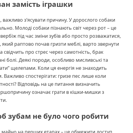
ван замість іграшки
 важливо з’ясувати причину. У дорослого собаки
льно. Молоді собаки пізнають світ через рот – це
свербіж під час зміни зубів або просто розважатися,
 який раптово почав гризти меблі, варто звернути
ка свідчить про стрес через самотність, брак
і болі. Деякі породи, особливо мисливські та
ти” щелепами. Коли ця енергія не знаходить
. Важливо спостерігати: гризе пес лише коли
утності? Відповідь на це питання визначить
першопричину означає грати в кішки-мишки з
ти.
об зубам не було чого робити
и майно на перших етапах – це обмежити доступ.