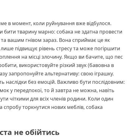
ме в момент, коли руйнування вже відбулося.
чи бити тварину марно: собака не здатна провести
у та вашим гнівом зараз. Вона сприймає це як
 лише підвищує рівень стресу та може погіршити
оплення на місці злочину. Якщо ви бачите, що пес
робити, використовуйте різкий звук (бавовна в
дразу запропонуйте альтернативу: свою іграшку.
ь наслідки без емоцій. Важливо бути послідовним:
ок у передпокої, то й завтра не можна, навіть
ти чіткими для всіх членів родини. Коли один
за спробу торкнутися нових меблів, собака
ста не обійтись