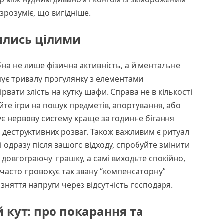
 зрозуміє, що вигідніше.
ились цілими
на не лише фізична активність, а й ментальне
мує тривалу прогулянку з елементами
вати злість на кутку шафи. Справа не в кількості
уйте ігри на пошук предметів, апортування, або
ує нервову систему краще за годинне бігання
 деструктивних розваг. Також важливим є ритуал
 одразу після вашого відходу, спробуйте змінити
 довгограючу іграшку, а самі виходьте спокійно,
часто провокує так звану “компенсаторну”
 зняття напруги через відсутність господаря.
 кут: про покарання та