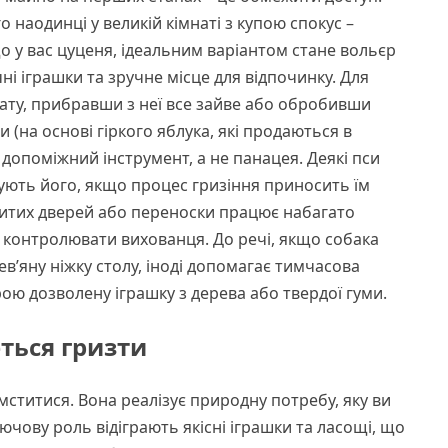
 наодинці у великій кімнаті з купою спокус –
о у вас цуценя, ідеальним варіантом стане вольєр
ні іграшки та зручне місце для відпочинку. Для
ату, прибравши з неї все зайве або обробивши
 (на основі гіркого яблука, які продаються в
 допоміжний інструмент, а не панацея. Деякі пси
ують його, якщо процес гризіння приносить їм
критих дверей або переноски працює набагато
и контролювати вихованця. До речі, якщо собака
в’яну ніжку столу, іноді допомагає тимчасова
рою дозволену іграшку з дерева або твердої гуми.
ться гризти
мститися. Вона реалізує природну потребу, яку ви
ючову роль відіграють якісні іграшки та ласощі, що