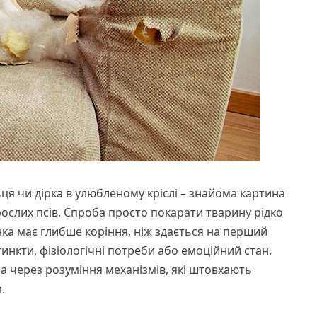
ьця чи дірка в улюбленому кріслі – знайома картина
орослих псів. Спроба просто покарати тварину рідко
інка має глибше коріння, ніж здається на перший
тинкти, фізіологічні потреби або емоційний стан.
 а через розуміння механізмів, які штовхають
.