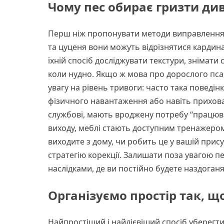
Чому пес обирає гризти ди
Перш ніж пропонувати методи виправлення,
та цуценя вони можуть відрізнятися кардина
їхній спосіб досліджувати текстури, знімати 
коли нудно. Якщо ж мова про дорослого пса,
увагу на рівень тривоги: часто така поведін
фізичного навантаження або навіть прихован
службові, мають вроджену потребу “працюва
виходу, меблі стають доступним тренажером
виходите з дому, чи робить це у вашій прис
стратегію корекції. Залишати поза увагою 
наслідками, де ви постійно будете наздоганя
Організуємо простір так, щ
Найпростіший і найдієвіший спосіб уберегт