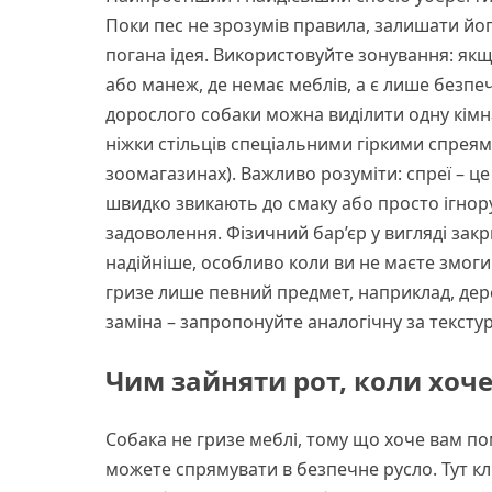
Поки пес не зрозумів правила, залишати його
погана ідея. Використовуйте зонування: якщ
або манеж, де немає меблів, а є лише безпеч
дорослого собаки можна виділити одну кімн
ніжки стільців спеціальними гіркими спреями
зоомагазинах). Важливо розуміти: спреї – це
швидко звикають до смаку або просто ігнор
задоволення. Фізичний бар’єр у вигляді за
надійніше, особливо коли ви не маєте змог
гризе лише певний предмет, наприклад, дере
заміна – запропонуйте аналогічну за тексту
Чим зайняти рот, коли хоче
Собака не гризе меблі, тому що хоче вам по
можете спрямувати в безпечне русло. Тут кл