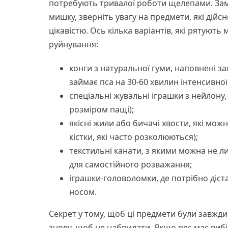
потребують тривалої роботи щелепами. Замі
мишку, зверніть увагу на предмети, які дій
цікавістю. Ось кілька варіантів, які рятують
руйнування:
конги з натуральної гуми, наповнені 
займає пса на 30-60 хвилин інтенсивної
спеціальні жувальні іграшки з нейлону
розміром пащі);
якісні жили або бичачі хвости, які мож
кістки, які часто розколюються);
текстильні канати, з якими можна не л
для самостійного розважання;
іграшки-головоломки, де потрібно діс
носом.
Секрет у тому, щоб ці предмети були завжди
знову, щоб не набридати. Якщо пес має виб