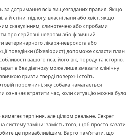
іть за дотримання всіх вищезгаданих правил. Якщо
 а й стіни, підлогу, власні лапи або хвіст, якщо
йним скавулінням, слинотечею або спробами
ити про серйозні неврози або фізичний
ати ветеринарного лікаря-невролога або
кції поведінки (біхевіорист) допоможе скласти план
обливості вашого пса, його вік, породу та історію.
аратів без діагнозу може лише змазати клінічну
 звичкою гризти тверді поверхні стоїть
отовій порожнині, яку собака намагається
ли означає втратити час, коли ситуацію можна було
е вимагає терпіння, але цілком реальне. Секрет
а систему заміни: замість того, щоб просто казати
робите це привабливішим. Варто пам’ятати, що